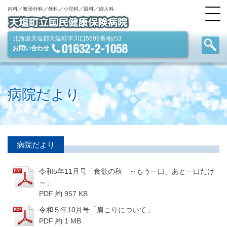
内科／整形外科／外科／小児科／眼科／婦人科
北海道天塩郡天塩町字川口5699番地の3
お問い合わせ
病院だより
病院だより
令和5年11月号「食欲の秋 ～もう一口、あと一口だけ
～」
PDF 約 957 KB
令和５年10月号「肩こりについて」
PDF 約 1 MB