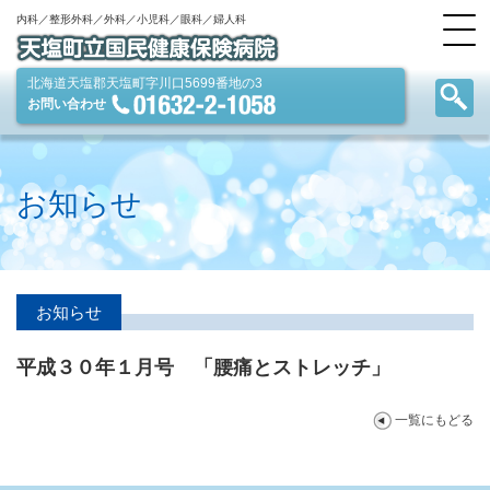
内科／整形外科／外科／小児科／眼科／婦人科
北海道天塩郡天塩町字川口5699番地の3
お問い合わせ
お知らせ
お知らせ
平成３０年１月号 「腰痛とストレッチ」
一覧にもどる