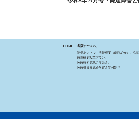
令和8年５月号「発達障害と
HOME
当院について
院長あいさつ、病院概要（病院紹介）、沿革
病院概要改革プラン、
医療技術者就労奨励金、
医療職員養成修学資金貸付制度