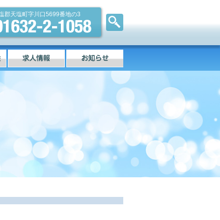
塩郡天塩町字川口5699番地の3