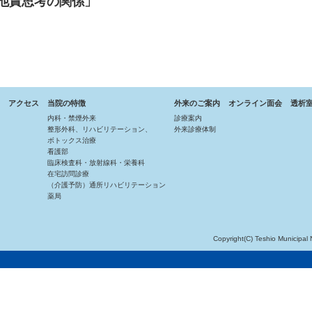
他責思考の関係」
アクセス
当院の特徴
外来のご案内
オンライン面会
透析
内科・禁煙外来
診療案内
整形外科、リハビリテーション、
外来診療体制
ボトックス治療
看護部
臨床検査科・放射線科・栄養科
在宅訪問診療
（介護予防）通所リハビリテーション
薬局
Copyright(C) Teshio Municipal 