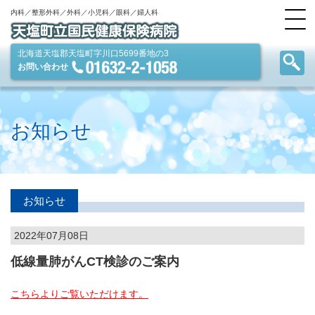
内科／整形外科／外科／小児科／眼科／婦人科
北海道天塩郡天塩町字川口5699番地の3
お問い合わせ
お知らせ
お知らせ
2022年07月08日
低線量肺がんCT検診のご案内
こちらよりご覧いただけます。