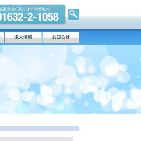
塩郡天塩町字川口5699番地の3