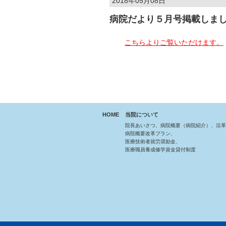
2018年05月08日
病院だより５月号掲載しま
こちらよりご覧いただけます。
HOME
当院について
院長あいさつ、病院概要（病院紹介）、沿革
病院概要改革プラン、
医療技術者就労奨励金、
医療職員養成修学資金貸付制度