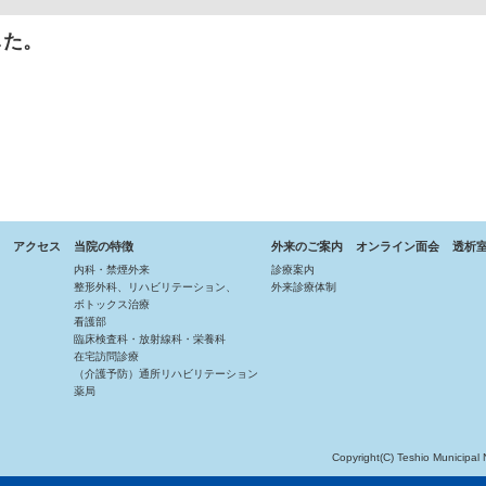
した。
アクセス
当院の特徴
外来のご案内
オンライン面会
透析
内科・禁煙外来
診療案内
整形外科、リハビリテーション、
外来診療体制
ボトックス治療
看護部
臨床検査科・放射線科・栄養科
在宅訪問診療
（介護予防）通所リハビリテーション
薬局
Copyright(C) Teshio Municipal 