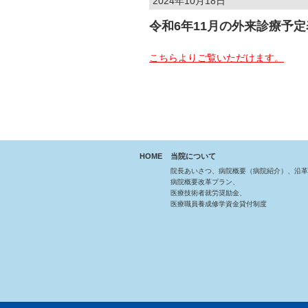
2024年10月18日
令和6年11月の外来診療予
こちらよりご覧いただけます。
HOME
当院について
院長あいさつ、病院概要（病院紹介）、沿革
病院概要改革プラン、
医療技術者就労奨励金、
医療職員養成修学資金貸付制度