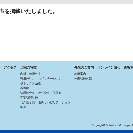
定表を掲載いたしました。
アクセス
当院の特徴
外来のご案内
オンライン面会
透析
内科・禁煙外来
診療案内
整形外科、リハビリテーション、
外来診療体制
ボトックス治療
看護部
臨床検査科・放射線科・栄養科
在宅訪問診療
（介護予防）通所リハビリテーション
薬局
Copyright(C) Teshio Municipal 