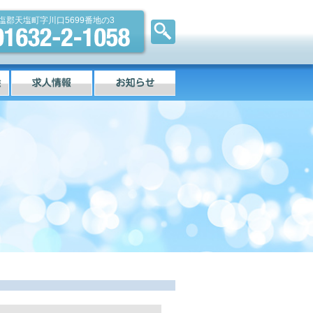
塩郡天塩町字川口5699番地の3